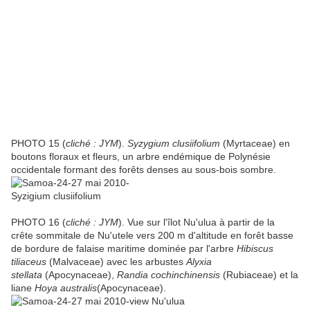
PHOTO 15 (
cliché : JYM
).
Syzygium clusiifolium
(Myrtaceae) en
boutons floraux et fleurs, un arbre endémique de Polynésie
occidentale formant des forêts denses au sous-bois sombre.
PHOTO 16 (
cliché : JYM
). Vue sur l'îlot Nu'ulua à partir de la
crête sommitale de Nu'utele vers 200 m d'altitude en forêt basse
de bordure de falaise maritime dominée par l'arbre
Hibiscus
tiliaceus
(Malvaceae) avec les arbustes
Alyxia
stellata
(Apocynaceae),
Randia cochinchinensis
(Rubiaceae) et la
liane
Hoya australis
(Apocynaceae).