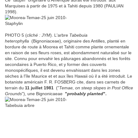
Ce "taupin" originaire d'Amérique aurait été introduit aux
Marquises à partir de 1975 et à Tahiti depuis 1980 (PAULIAN
1998).
PHOTO 5 (
cliché : JYM
). L'arbre
Tabebuia
heterophylla
(Bignoniaceae), originaire des Antilles, planté en
bordure de route à Moorea et Tahiti comme plante ornementale
en raison de ses fleurs roses, est abondamment naturalisé sur le
site. Connu pour envahir les pâturages abandonnés et les forêts
secondaires à Puerto Rico, et y former des couverts
monospécifiques, il est devenu envahissant dans les zones
sèches à l'île Maurice et et aux îles Hawaii où il a été introduit. Le
botaniste américain F. R. FOSBERG cite, dans ses carnets de
terrain du
11 juillet 1981
("
Temae, on steep slopes in Post Office
Grounds
"), une Bignonicaeae
"
probably planted
".