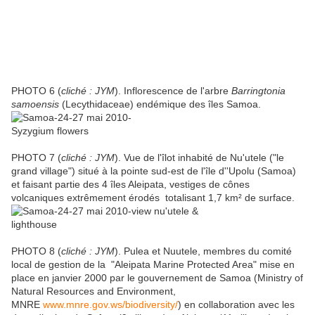
PHOTO 6 (
cliché : JYM
). Inflorescence de l'arbre
Barringtonia
samoensis
(Lecythidaceae) endémique des îles Samoa.
PHOTO 7 (
cliché : JYM
). Vue de l'îlot inhabité de Nu'utele ("le
grand village") situé à la pointe sud-est de l'île d''Upolu (Samoa)
et faisant partie des 4 îles Aleipata, vestiges de cônes
volcaniques extrêmement érodés totalisant 1,7 km² de surface.
PHOTO 8 (
cliché : JYM
). Pulea et Nuutele, membres du comité
local de gestion de la "Aleipata Marine Protected Area" mise en
place en janvier 2000 par le gouvernement de Samoa (Ministry of
Natural Resources and Environment,
MNRE
www.mnre.gov.ws/biodiversity/
) en collaboration avec les