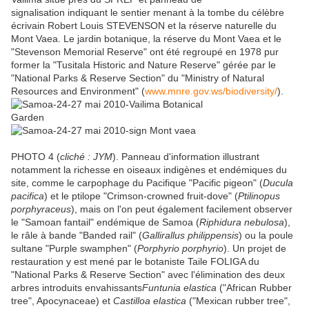
signalisation indiquant le sentier menant à la tombe du célèbre
écrivain Robert Louis STEVENSON et la réserve naturelle du
Mont Vaea. Le jardin botanique, la réserve du Mont Vaea et le
"Stevenson Memorial Reserve" ont été regroupé en 1978 pur
former la "Tusitala Historic and Nature Reserve" gérée par le
"National Parks & Reserve Section" du "Ministry of Natural
Resources and Environment" (
www.mnre.gov.ws/biodiversity/
).
PHOTO 4 (
cliché : JYM
). Panneau d'information illustrant
notamment la richesse en oiseaux indigènes et endémiques du
site, comme le carpophage du Pacifique "Pacific pigeon" (
Ducula
pacifica
) et le ptilope "Crimson-crowned fruit-dove" (
Ptilinopus
porphyraceus
), mais on l'on peut également facilement observer
le "Samoan fantail" endémique de Samoa (
Riphidura nebulosa
),
le râle à bande "Banded rail" (
Gallirallus philippensis
) ou la poule
sultane "Purple swamphen" (
Porphyrio porphyrio
). Un projet de
restauration y est mené par le botaniste Taile FOLIGA du
"National Parks & Reserve Section" avec l'élimination des deux
arbres introduits envahissants
Funtunia elastica
("African Rubber
tree", Apocynaceae) et
Castilloa elastica
("Mexican rubber tree",