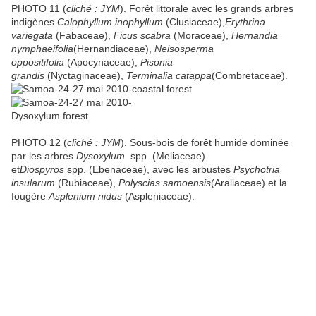
PHOTO 11 (
cliché : JYM
). Forêt littorale avec les grands arbres
indigènes
Calophyllum inophyllum
(Clusiaceae),
Erythrina
variegata
(Fabaceae),
Ficus scabra
(Moraceae),
Hernandia
nymphaeifolia
(Hernandiaceae),
Neisosperma
oppositifolia
(Apocynaceae),
Pisonia
grandis
(Nyctaginaceae),
Terminalia catappa
(Combretaceae).
PHOTO 12 (
cliché : JYM
). Sous-bois de forêt humide dominée
par les arbres
Dysoxylum
spp. (Meliaceae)
et
Diospyros
spp. (Ebenaceae), avec les arbustes
Psychotria
insularum
(Rubiaceae),
Polyscias samoensis
(Araliaceae) et la
fougère
Asplenium nidus
(Aspleniaceae).