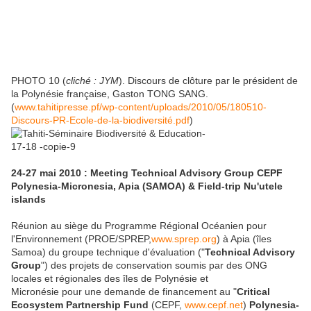
PHOTO 10 (
cliché : JYM
). Discours de clôture par le président de
la Polynésie française, Gaston TONG SANG.
(
www.tahitipresse.pf/wp-content/uploads/2010/05/180510-
Discours-PR-Ecole-de-la-biodiversité.pdf
)
24-27 mai 2010 : Meeting Technical Advisory Group CEPF
Polynesia-Micronesia, Apia (SAMOA) & Field-trip Nu'utele
islands
Réunion au siège du Programme Régional Océanien pour
l'Environnement (PROE/SPREP,
www.sprep.org
) à Apia (îles
Samoa) du groupe technique d'évaluation ("
Technical Advisory
Group
") des projets de conservation soumis par des ONG
locales et régionales des îles de Polynésie et
Micronésie pour une demande de financement au "
Critical
Ecosystem Partnership Fund
(CEPF,
www.cepf.net
)
Polynesia-