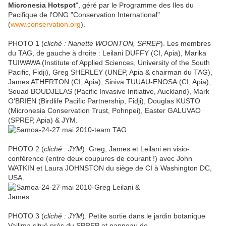
Micronesia Hotspot
", géré par le Programme des Iles du
Pacifique de l'ONG "Conservation International"
(
www.conservation.org
).
PHOTO 1 (
cliché : Nanette WOONTON, SPREP
). Les membres
du TAG, de gauche à droite : Leilani DUFFY (CI, Apia), Marika
TUIWAWA (Institute of Applied Sciences, University of the South
Pacific, Fidji), Greg SHERLEY (UNEP, Apia & chairman du TAG),
James ATHERTON (CI, Apia), Siniva TUUAU-ENOSA (CI, Apia),
Souad BOUDJELAS (Pacific Invasive Initiative, Auckland), Mark
O'BRIEN (Birdlife Pacific Partnership, Fidji), Douglas KUSTO
(Micronesia Conservation Trust, Pohnpei), Easter GALUVAO
(SPREP, Apia) & JYM.
PHOTO 2 (
cliché : JYM
). Greg, James et Leilani en visio-
conférence (entre deux coupures de courant !) avec John
WATKIN et Laura JOHNSTON du siège de CI à Washington DC,
USA.
PHOTO 3 (
cliché : JYM
). Petite sortie dans le jardin botanique
Vailima situé près du SPREP et panneau de