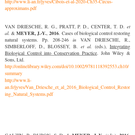
http://www.li-an.fr/jyves/Cibois-et-al-2020-Ch35-Circus-
approximans.pdf
VAN DRIESCHE, R. G., PRATT, P. D., CENTER, T. D.
et
MEYER, J.-Y.
2016
al.
&
,
.
Cases of biological control restoring
natural systems. Pp. 208-246
in
VAN DRIESCHE, R.,
SIMBERLOFF, D., BLOSSEY, B.
et al.
(eds.),
Integrating
Biological Control into Conservation Practice
. John Wiley &
Sons, Ltd.
http://onlinelibrary.wiley.com/doi/10.1002/9781118392553.ch10/
summary
http://www.li-
an.fr/jyves/Van_Driesche_et_al_2016_Biological_Control_Restor
ing_Natural_Systems.pdf