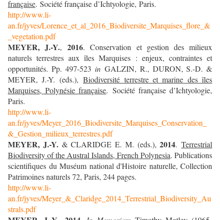
française
. Société française d’Ichtyologie, Paris.
http://www.li-
an.fr/jyves/Lorence_et_al_2016_Biodiversite_Marquises_flore_&
_vegetation.pdf
MEYER, J.-Y.
2016
,
. Conservation et gestion des milieux
naturels terrestres aux îles Marquises : enjeux, contraintes et
opportunités. Pp. 497-523
in
GALZIN, R., DURON, S.-D. &
MEYER, J.-Y. (eds.),
Biodiversité terrestre et marine des îles
Marquises, Polynésie française
. Société française d’Ichtyologie,
Paris.
http://www.li-
an.fr/jyves/Meyer_2016_Biodiversite_Marquises_Conservation_
&_Gestion_milieux_terrestres.pdf
MEYER, J.-Y.
2014
& CLARIDGE E. M. (eds.),
.
Terrestrial
Biodiversity of the Austral Islands, French Polynesia
. Publications
scientifiques du Muséum national d'Histoire naturelle, Collection
Patrimoines naturels 72, Paris, 244 pages.
http://www.li-
an.fr/jyves/Meyer_&_Claridge_2014_Terrestrial_Biodiversity_Au
strals.pdf
MEYER, J.-Y.
2014
,
.
In Memoriam
Timothy Motley (1965-