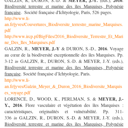
MEYER, J.-Y.
2016
GALZIN, R, DURON, S.-D. &
(eds.),
.
Biodiversité terrestre et marine des îles Marquises, Polynésie
française
. Société française d'Ichtyologie, Paris, 526 pages.
http://www.li-
an.fr/jyves/Couvertures_Biodiversite_terrestre_marine_Marquises.
pdf
http://www.ircp.pf/BigFiles/2016_Biodiversite_Terrestre_Et_Mari
ne_Des_Iles_Marquises.pdf
MEYER, J.-Y
2016
GALZIN, R.,
& DURON, S.-D.,
. Voyage
au cœur de la biodiversité exceptionnelle des îles Marquises. Pp.
3-12
in
GALZIN, R., DURON, S.-D. & MEYER, J.-Y. (eds.),
Biodiversité terrestre et marine des îles Marquises, Polynésie
française
. Société française d’Ichtyologie, Paris.
http://www.li-
an.fr/jyves/Galzin_Meyer_&_Duron_2016_Biodiversite_Marquis
es_voyage.pdf
MEYER, J.-
LORENCE, D., WOOD, K., PERLMAN, S. &
Y.,
2016
. Flore vasculaire et végétation des îles Marquises :
caractéristiques, originalités et vulnérabilité. Pp. 311-
336
in
GALZIN, R., DURON, S.-D. & MEYER, J.-Y. (eds.),
Biodiversité terrestre et marine des îles Marquises, Polynésie