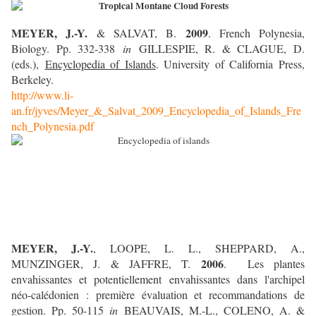
MEYER, J.-Y.
2009
& SALVAT, B.
. French Polynesia,
Biology. Pp. 332-338
in
GILLESPIE, R. & CLAGUE, D.
(eds.),
Encyclopedia of Islands
. University of California Press,
Berkeley.
http://www.li-
an.fr/jyves/Meyer_&_Salvat_2009_Encyclopedia_of_Islands_Fre
nch_Polynesia.pdf
MEYER, J.-Y.
, LOOPE, L. L., SHEPPARD, A.,
2006
MUNZINGER, J. & JAFFRE, T.
. Les plantes
envahissantes et potentiellement envahissantes dans l'archipel
néo-calédonien : première évaluation et recommandations de
gestion. Pp. 50-115
in
BEAUVAIS, M.-L., COLENO, A. &