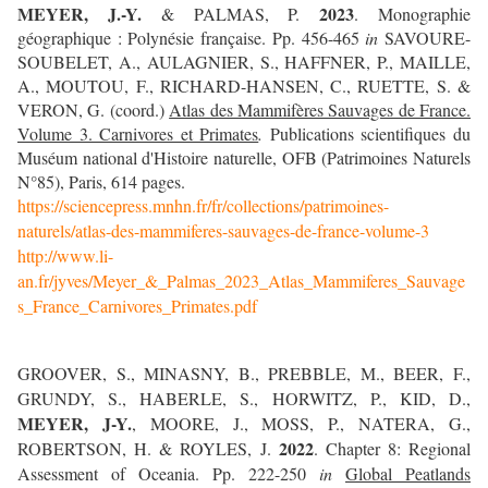
MEYER, J.-Y.
2023
& PALMAS, P.
. Monographie
géographique : Polynésie française. Pp. 456-465
in
SAVOURE-
SOUBELET, A., AULAGNIER, S., HAFFNER, P., MAILLE,
A., MOUTOU, F., RICHARD-HANSEN, C., RUETTE, S. &
VERON, G. (coord.)
Atlas des Mammifères Sauvages de France.
Volume 3. Carnivores et Primates
.
Publications scientifiques du
Muséum national d'Histoire naturelle, OFB (Patrimoines Naturels
N°85), Paris, 614 pages.
https://sciencepress.mnhn.fr/fr/collections/patrimoines-
naturels/atlas-des-mammiferes-sauvages-de-france-volume-3
http://www.li-
an.fr/jyves/Meyer_&_Palmas_2023_Atlas_Mammiferes_Sauvage
s_France_Carnivores_Primates.pdf
GROOVER, S., MINASNY, B., PREBBLE, M., BEER, F.,
GRUNDY, S., HABERLE, S., HORWITZ, P., KID, D.,
MEYER, J-Y.
, MOORE, J.,
MOSS, P., NATERA, G.,
2022
ROBERTSON, H. & ROYLES, J.
. Chapter 8: Regional
Assessment of Oceania. Pp. 222-250
in
Global Peatlands