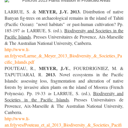
MEYER, J.-Y. 2013.
LARRUE, S. &
Distribution of native
Banyan fig-trees on archaeological remains in the island of Tahiti
(Pacific Ocean): "novel habitats" or past-human cultivation? Pp.
185-197
in
LARRUE, S. (ed.),
Biodiversity and Societies in the
Pacific Islands
. Presses Universitaires de Provence, Aix-Marseille
& The Australian National University, Canberra.
http://www.li-
an.fr/jyves/Larrue_&_Meyer_2013_Biodiversity_&_Societies_Pa
cific_Islands.pdf
MEYER, J.-Y.
POUTEAU, R.,
, FOURDRIGNIEZ, M. &
2013.
TAPUTUARAI, R.
Novel ecosystems in the Pacific
Islands: assessing loss, fragmentation and alteration of native
forests by invasive alien plants on the island of Moorea (French
Polynesia). Pp. 19-33
in
LARRUE, S. (ed.),
Biodiversity and
Societies in the Pacific Islands
.
Presses Universitaires de
Provence, Aix-Marseille & The
Australian National University,
Canberra.
http://www.li-
an.fr/jyves/Pouteau_et_al_2013_Biodiversity_&_Societies_Pacifi