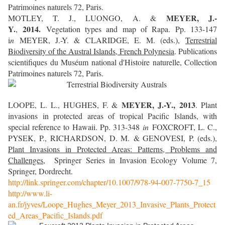
Patrimoines naturels 72, Paris.
MEYER, J.-
MOTLEY, T. J., LUONGO, A. &
Y.
2014
.
,
Vegetation types and map of Rapa. Pp. 133-147
i
n
MEYER, J.-Y. & CLARIDGE, E. M. (eds.),
Terrestrial
Biodiversity of the Austral Islands, French Polynesia
.
Publications
scientifiques du Muséum national d'Histoire naturelle, Collection
Patrimoines naturels 72, Paris.
MEYER, J.-Y.,
2013
LOOPE, L. L., HUGHES, F. &
. Plant
invasions in protected areas of tropical Pacific Islands, with
special reference to Hawaii. Pp. 313-348
in
FOXCROFT, L. C.,
PYSEK, P., RICHARDSON, D. M. & GENOVESI, P. (eds.),
Plant Invasions in Protected Areas: Patterns, Problems and
Challenges
, Springer Series in Invasion Ecology Volume 7,
Springer, Dordrecht.
http://link.springer.com/chapter/10.1007/978-94-007-7750-7_15
http://www.li-
an.fr/jyves/Loope_Hughes_Meyer_2013_Invasive_Plants_Protect
ed_Areas_Pacific_Islands.pdf