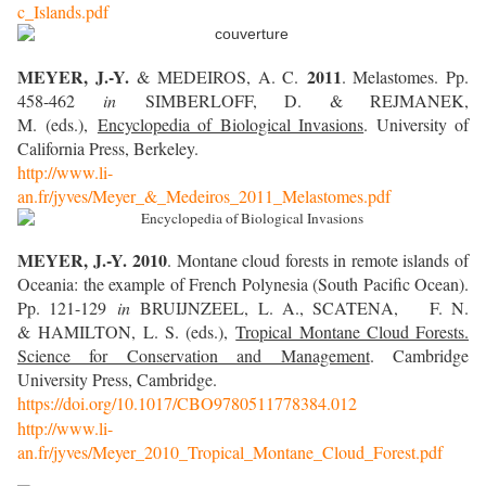
c_Islands.pdf
MEYER, J.-Y.
2011
& MEDEIROS, A. C.
. Melastomes. Pp.
458-462
in
SIMBERLOFF, D. & REJMANEK,
M. (eds.),
Encyclopedia of Biological Invasions
. University of
California Press, Berkeley.
http://www.li-
an.fr/jyves/Meyer_&_Medeiros_2011_Melastomes.pdf
MEYER, J.-Y.
2010
. Montane cloud forests in remote islands of
Oceania: the example of French Polynesia (South Pacific Ocean).
Pp. 121-129
in
BRUIJNZEEL, L. A., SCATENA, F. N.
& HAMILTON, L. S. (eds.),
Tropical Montane Cloud Forests.
Science for Conservation and Management
. Cambridge
University Press, Cambridge.
https://doi.org/10.1017/CBO9780511778384.012
http://www.li-
an.fr/jyves/Meyer_2010_Tropical_Montane_Cloud_Forest.pdf