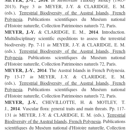
2013). Page 3
in
MEYER, J.-Y. & CLARIDGE, E. M.
(eds.),
Terrestrial Biodiversity of the Austral Islands, French
Polynesia
.
Publications scientifiques du Muséum national
d'Histoire naturelle, Collection Patrimoines naturels 72, Paris.
MEYER, J.-Y.
2014
& CLARIDGE, E. M.,
. Introduction.
Multidisciplinary scientific expeditions to assess the terrestrial
biodiversity. Pp. 7-11
in
MEYER, J.-Y. & CLARIDGE, E. M.
(eds.),
Terrestrial Biodiversity of the Austral Islands, French
Polynesia
.
Publications scientifiques du Muséum national
d'Histoire naturelle, Collection Patrimoines naturels 72, Paris.
MEYER, J.-Y.
2014
,
. The Austral Islands in French Polynesia.
Pp 13-17
in
MEYER, J.-Y. & CLARIDGE, E. M.
(eds.),
Terrestrial Biodiversity of the Austral Islands, French
Polynesia
.
Publications scientifiques du Muséum national
d'Histoire naturelle, Collection Patrimoines naturels 72, Paris.
MEYER, J.-Y.
, CHEVILLOTTE, H. & MOTLEY, T.
2014
J.,
. Vascular flora: general traits and main threats. Pp. 117-
131
in
MEYER, J.-Y. & CLARIDGE, E. M. (eds.),
Terrestrial
Biodiversity of the Austral Islands, French Polynesia
.
Publications
scientifiques du Muséum national d'Histoire naturelle, Collection