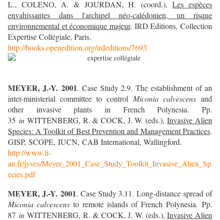
L., COLENO, A. & JOURDAN, H. (coord.)
,
Les espèces
envahissantes dans l'archipel néo-calédonien, un risque
environnemental et économique majeur
.
IRD Editions, Collection
Expertise Collégiale, Paris.
http://books.openedition.org/irdeditions/7693
MEYER, J.-Y.
2001
. Case Study 2.9. The establishment of an
inter-ministerial committee to control
Miconia calvescens
and
other invasive plants in French Polynesia. Pp.
35
in
WITTENBERG, R. & COCK, J. W. (eds.),
Invasive Alien
Species: A Toolkit of Best Prevention and Management Practices
.
GISP, SCOPE, IUCN, CAB International, Wallingford.
http://www.li-
an.fr/jyves/Meyer_2001_Case_Study_Toolkit_Invasive_Alien_Sp
ecies.pdf
MEYER, J.-Y.
2001
. Case Study 3.11. Long-distance spread of
Miconia calvescens
to remote islands of French Polynesia.
Pp.
87
in
WITTENBERG, R. & COCK, J. W. (eds.),
Invasive Alien