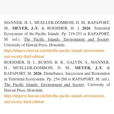
MANNER, H. I., MUELLER-DOMBOIS, D. M., RAPAPORT,
MEYER, J.-Y.
2026
M.,
& BOEHMER, H. J.
. Terrestrial
Ecosystems of the Pacific Islands. Pp. 219-253
in
RAPAPORT,
M. (ed.),
The Pacific Islands: Environment and Society
.
University of Hawaii Press, Honolulu.
https://uhpress.hawaii.edu/title/the-pacific-islands-environment-
and-society-third-edition/
BOEHMER, H. J., BURNS, B. R., GALVIN, S., MANNER,
MEYER, J.-Y.
H., MUELLER-DOMBOIS, D. M.,
&
2026
RAPAPORT, M.
. Disturbance, Succession and Restoration
in Terrestrial Ecosystems. Pp. 254-288
in
RAPAPORT, M. (ed.),
The Pacific Islands: Environment and Society
. University of
Hawaii Press, Honolulu.
https://uhpress.hawaii.edu/title/the-pacific-islands-environment-
and-society-third-edition/