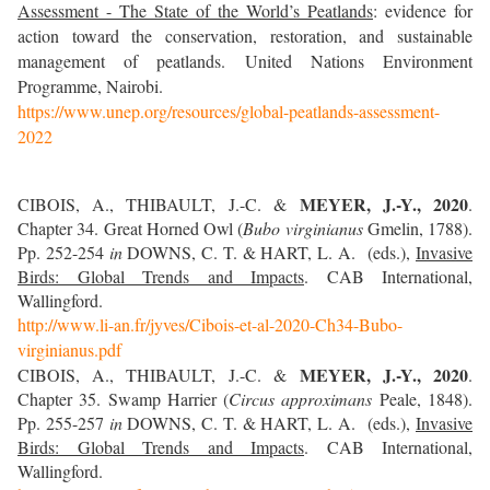
Assessment - The State of the World’s Peatlands
: evidence for
action toward the conservation, restoration, and sustainable
management of peatlands. United Nations Environment
Programme, Nairobi.
https://www.unep.org/resources/global-peatlands-assessment-
2022
MEYER, J.-Y.,
2020
CIBOIS, A., THIBAULT, J.-C.
&
.
Chapter 34. Great Horned Owl (
Bubo virginianus
Gmelin, 1788).
Pp. 252-254
in
DOWNS, C. T. & HART, L. A.
(eds.),
Invasive
Birds: Global Trends and Impacts
. CAB International,
Wallingford.
http://www.li-an.fr/jyves/Cibois-et-al-2020-Ch34-Bubo-
virginianus.pdf
MEYER, J.-Y.,
2020
CIBOIS, A., THIBAULT, J.-C.
&
.
Chapter 35. Swamp Harrier (
Circus approximans
Peale, 1848).
Pp. 255-257
in
DOWNS, C. T. & HART, L. A.
(eds.),
Invasive
Birds: Global Trends and Impacts
. CAB International,
Wallingford.