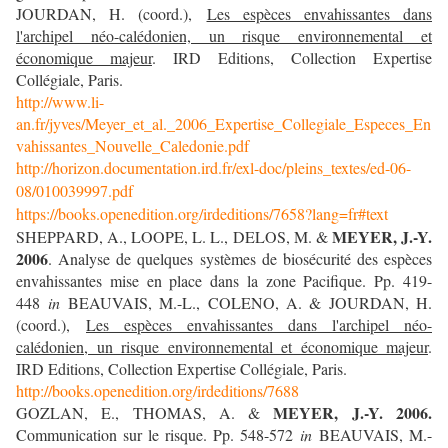
JOURDAN, H. (coord.),
Les espèces envahissantes dans
l'archipel néo-calédonien, un risque environnemental et
économique majeur
. IRD Editions, Collection Expertise
Collégiale, Paris.
http://www.li-
an.fr/jyves/Meyer_et_al._2006_Expertise_Collegiale_Especes_En
vahissantes_Nouvelle_Caledonie.pdf
http://horizon.documentation.ird.fr/exl-doc/pleins_textes/ed-06-
08/010039997.pdf
https://books.openedition.org/irdeditions/7658?lang=fr#text
MEYER, J.-Y.
SHEPPARD, A., LOOPE, L. L., DELOS, M. &
2006
. Analyse de quelques systèmes de biosécurité des espèces
envahissantes mise en place dans la zone Pacifique. Pp. 419-
448
in
BEAUVAIS, M.-L., COLENO, A. & JOURDAN, H.
(coord.),
Les espèces envahissantes dans l'archipel néo-
calédonien, un risque environnemental et économique majeur
.
IRD Editions, Collection Expertise Collégiale, Paris.
http://books.openedition.org/irdeditions/7688
MEYER, J.-Y. 2006.
GOZLAN, E., THOMAS, A. &
Communication sur le risque. Pp. 548-572
in
BEAUVAIS, M.-