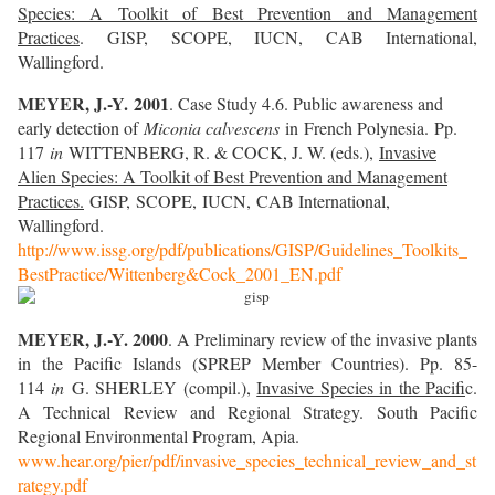
Species: A Toolkit of Best Prevention and Management
Practices
.
GISP, SCOPE, IUCN, CAB International,
Wallingford.
MEYER, J.-Y.
2001
. Case Study 4.6. Public awareness and
early detection of
Miconia calvescens
in French Polynesia.
Pp.
117
in
WITTENBERG, R. & COCK, J. W. (eds.),
Invasive
Alien Species: A Toolkit of Best Prevention and Management
Practices.
GISP, SCOPE, IUCN, CAB International,
Wallingford.
http://www.issg.org/pdf/publications/GISP/Guidelines_Toolkits_
BestPractice/Wittenberg&Cock_2001_EN.pdf
MEYER, J.-Y. 2000
. A P
reliminary review of the invasive plants
in the Pacific Islands (SPREP Member Countries). Pp. 85-
114
in
G. SHERLEY (compil.),
Invasive Species in the Pacif
ic.
A Technical Review and Regional Strategy. South Pacific
Regional Environmental Program, Apia.
www.hear.org/pier/pdf/invasive_species_technical_review_and_st
rategy.pdf