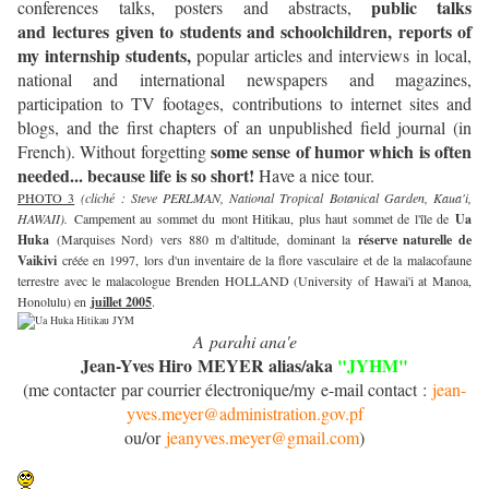
public talks
conferences talks, posters and abstracts,
and lectures given to students and schoolchildren
, reports of
my internship students,
popular articles and interviews in local,
national and international newspapers and magazines,
participation to TV footages, contributions to internet sites and
blogs, and the first chapters of an unpublished field journal (in
some sense of humor
which is often
French). Without forgetting
needed... because life is so short!
Have a nice tour.
PHOTO 3
(cliché : Steve PERLMAN, National Tropical Botanical Garden, Kaua'i,
HAWAII).
Campement au sommet du mont Hitikau, plus haut sommet de l'île de
Ua
Huka
(Marquises Nord) vers 880 m d'altitude, dominant la
réserve naturelle de
Vaikivi
créée en 1997, lors d'un inventaire de la flore vasculaire et de la malacofaune
terrestre avec le malacologue Brenden HOLLAND (University of Hawai'i at Manoa,
Honolulu) en
juillet 2005
.
A parahi ana'e
Jean-Yves Hiro MEYER alias/aka
"JYHM"
(me contacter par courrier électronique/my
e-mail contact :
jean-
yves.meyer@administration.gov.pf
ou/or
jeanyves.meyer@gmail.com
)