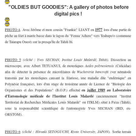
"OLDIES BUT GOODIES": A gallery of photos before
digital pics !
PHOTO 4
.
Avec Jérôme et mon cousin "Frankie" LIANT en
1977
lors d'une partie de
pêche au filet à marée basse dans le lagon du "Fenua 'Aihere" vers Teahupo'o (commune
de Taiarapu Ouest) sur la presqu'île de Tahiti Iti.
PHOTO 5
(cliché : Yves SECHAN, Institut Louis Malardé, Tahiti).
Dissection au
microscope, avec Albert TETUANUI, de moustiques
Aedes polynesiensis
(Culicidae)
afin de détecter la présence de microfilaires de
Wuchereria bancrofti
(ver nématode
transmis par les moustiques causant la filariose, une maladie dite "endémique" en
Polynésie française), lors d'un stage de troisième année de Licence de "Biologie des
Organismes et des Populations" (B.O.P.) effectué
en
juillet
1989
au Laboratoire
d'Entomologie médicale
de l'Institut Louis Malardé
(anciennement "Institut
Territorial de Recherches Médicales Louis Malardé" ou ITRLM) situé à Pa'ea (Tahiti),
sous la responsabilité scientifique de l'entomogiste Yves SECHAN (IRD, ex-
ORSTOM).
PHOTO 6
(cliché : Hiroaki SETOGUCHI, Kyoto University, JAPON).
Sortie terrain