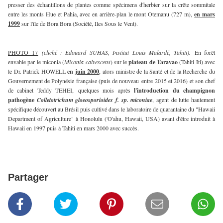
presser des échantillons de plantes comme spécimens d'herbier sur la crête sommitale
entre les monts Hue et Pahia, avec en arrière-plan le mont Otemanu (727 m),
en mars
1999
sur l'île de Bora Bora (Société, Iles Sous le Vent).
PHOTO 17
(cliché : Edouard SUHAS, Institut Louis Malardé, Tahiti).
En forêt
envahie par le miconia (
Miconia calvescens
) sur le
plateau de Taravao
(Tahiti Iti) avec
le Dr. Patrick HOWELL
en
juin 2000
, alors ministre de la Santé et de la Recherche du
Gouvernement de Polynésie française (puis de nouveau entre 2015 et 2016) et son chef
de cabinet Teddy TEHEI, quelques mois après
l'introduction du champignon
pathogène
Colletotrichum gloeosporioides f. sp. miconiae
, agent de lutte hautement
spécifique découvert au Brésil puis cultivé dans le laboratoire de quarantaine du "Hawaii
Department of Agriculture" à Honolulu ('O'ahu, Hawaii, USA) avant d'être introduit à
Hawaii en 1997 puis à Tahiti en mars 2000 avec succès.
Partager