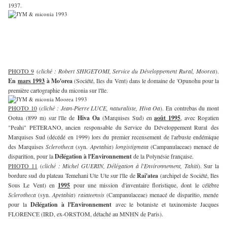
1937.
PHOTO 9
(
cliché : Robert SHIGETOMI, Service du Développement Rural, Moorea
).
En
mars 1993
à Mo'orea
(Société, Iles du Vent) dans le domaine de 'Opunohu pour la
première cartographie du miconia sur l'île.
PHOTO 10
(
cliché : Jean-Pierre LUCE, naturaliste, Hiva Oa
). En contrebas du mont
Ootua (899 m) sur l'île de
Hiva Oa
(Marquises Sud) en
août 1995
, avec Rogatien
"Peahi" PETERANO, ancien responsable du Service du Développement Rural des
Marquises Sud (décédé en 1999) lors du premier recensement de l'arbuste endémique
des Marquises
Sclerotheca
(syn.
Apetahia
)
longistigmata
(Campanulaceae) menacé de
disparition, pour la
Délégation à l'Environnement
de la Polynésie française.
PHOTO 11
(
cliché : Michel GUERIN, Délégation à l'Environnement, Tahiti
). Sur la
bordure sud du plateau Temehani Ute Ute sur l'île de
Rai'atea
(archipel de Société, Iles
Sous Le Vent) en
1995
pour une mission d'inventaire floristique, dont le célèbre
Sclerotheca
(syn.
Apetahia
)
raiateensis
(Campanulaceae) menacé de disparitio, menée
pour la
Délégation à l'Environnement
avec le botaniste et taxinomiste Jacques
FLORENCE (IRD, ex-ORSTOM, détaché au MNHN de Paris).