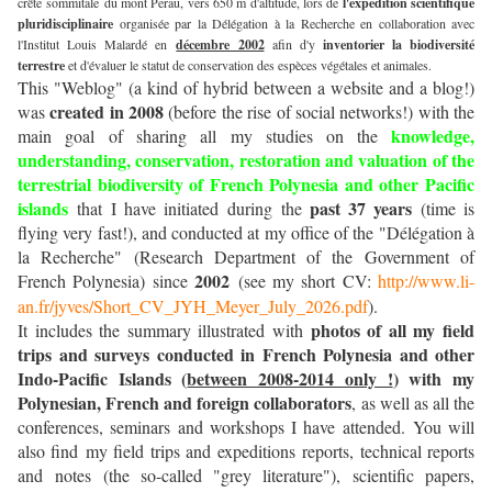
crête sommitale du mont Perau, vers 650 m d'altitude, lors de
l'expédition scientifique
pluridisciplinaire
organisée par la Délégation à la Recherche en collaboration avec
l'Institut Louis Malardé en
décembre 2002
afin d'y
inventorier la biodiversité
terrestre
et d'évaluer le statut de conservation des espèces végétales et animales.
This "Weblog" (a kind of hybrid between a website and a blog!)
created in 2008
was
(before the rise of social networks!) with the
knowledge,
main goal of sharing all my studies on the
understanding, conservation, restoration and valuation
of the
terrestrial biodiversity of French Polynesia and other Pacific
islands
past 37 years
that I have initiated during the
(time is
flying very fast!),
and conducted at my office of the "Délégation à
la Recherche" (Research Department of the Government of
2002
French Polynesia) since
(see my short CV:
http://www.li-
an.fr/jyves/Short_CV_JYH_Meyer_July_2026.pdf
).
photos of all my field
It includes the summary illustrated with
trips and surveys conducted in French Polynesia and other
Indo-Pacific Islands (
between 2008-2014 only !
)
with my
Polynesian, French and foreign collaborators
, as well as all the
conferences, seminars and workshops I have attended. You will
also find my field trips and expeditions reports, technical reports
and notes (the so-called "grey literature"), scientific papers,