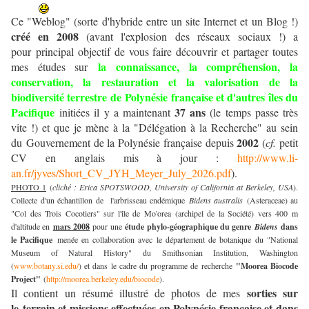
Ce "Weblog" (sorte d'hybride entre un site Internet et un Blog !)
créé en 2008
(avant l'explosion des réseaux sociaux !) a
pour principal objectif de vous faire découvrir et partager toutes
la
connaissance, la compréhension, la
mes études sur
conservation, la restauration et la valorisation de la
biodiversité terrestre de Polynésie française
et d'autres îles du
Pacifique
37 ans
initiées il y a maintenant
(le temps passe très
vite !) et que je mène à la "Délégation à la Recherche" au sein
2002
du Gouvernement de la Polynésie française depuis
(
cf.
petit
CV en anglais mis à jour :
http://www.li-
an.fr/jyves/Short_CV_JYH_Meyer_July_2026.pdf
).
PHOTO 1
(
cliché : Erica SPOTSWOOD, University of California at Berkeley, USA
).
Collecte d'un échantillon de l'arbrisseau endémique
Bidens australis
(Asteraceae) au
"Col des Trois Cocotiers" sur l'île de Mo'orea (archipel de la Société) vers 400 m
d'altitude en
mars 2008
pour une
étude phylo-géographique du genre
Bidens
dans
le Pacifique
menée en collaboration avec le département de botanique du "National
Museum of Natural History" du Smithsonian Institution, Washington
(
www.botany.si.edu/
) et dans le cadre du programme de recherche
"Moorea Biocode
Project"
(
http://moorea.berkeley.edu/biocode
).
sorties sur
Il contient un résumé illustré de photos de mes
le terrain et missions effectuées en Polynésie française et dans