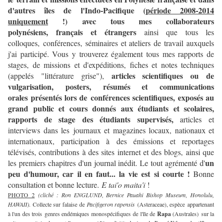
d'autres îles de l'Indo-Pacifique (
période 2008-2014
uniquement
!) avec tous mes collaborateurs
polynésiens, français et étrangers
ainsi que tous les
colloques, conférences, séminaires et ateliers de travail auxquels
j'ai participé. Vous y trouverez également tous mes rapports de
stages, de missions et d'expéditions, fiches et notes techniques
articles scientifiques ou de
(appelés "littérature grise"),
vulgarisation, posters, résumés et communications
orales présentés lors de conférences scientifiques, exposés au
grand public et cours
donnés aux étudiants et scolaires,
rapports de stage des étudiants supervisés,
articles et
interviews dans les journaux et magazines locaux, nationaux et
internationaux, participation à des émissions et reportages
télévisés, contributions à des sites internet et des blogs, ainsi que
un
les premiers chapitres d'un journal inédit. Le tout agrémenté d'
peu d'humour, car il en faut... la vie est si courte !
Bonne
consultation et bonne lecture.
E tai'o maita'i
!
PHOTO 2
(cliché : Ron ENGLUND, Bernice Pauahi Bishop Museum, Honolulu,
HAWAII).
Collecte sur falaise de
Pacifigeron rapensis
(Asteraceae), espèce appartenant
à l'un des trois genres endémiques monospécifiques de l'île de
Rapa
(Australes) sur la