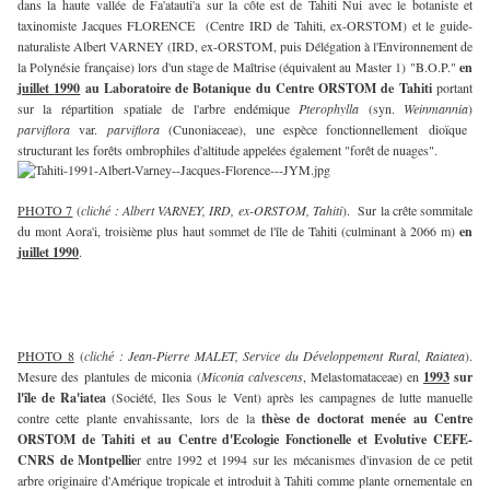
dans la haute vallée de Fa'atauti'a sur la côte est de Tahiti Nui avec le botaniste et
taxinomiste Jacques FLORENCE (Centre IRD de Tahiti, ex-ORSTOM) et le guide-
naturaliste Albert VARNEY (IRD, ex-ORSTOM, puis Délégation à l'Environnement de
la Polynésie française) lors d'un stage de Maîtrise (équivalent au Master 1) "B.O.P."
en
juillet
1990
au
Laboratoire de Botanique du Centre ORSTOM de Tahiti
portant
sur la répartition spatiale de l'arbre endémique
Pterophylla
(syn.
Weinmannia
)
parviflora
var.
parviflora
(Cunoniaceae), une espèce fonctionnellement dioïque
structurant les forêts ombrophiles d'altitude appelées également "forêt de nuages".
PHOTO 7
(
cliché : Albert VARNEY, IRD, ex-ORSTOM, Tahiti
). Sur la crête sommitale
du mont Aora'i, troisième plus haut sommet de l'île de Tahiti (culminant à 2066 m)
en
juillet
1990
.
PHOTO 8
(
cliché : Jean-Pierre MALET, Service du Développement Rural, Raiatea
).
Mesure des plantules de miconia (
Miconia calvescens
, Melastomataceae) en
1993
sur
l'île de Ra'iatea
(Société, Iles Sous le Vent) après les campagnes de lutte manuelle
contre cette plante envahissante, lors de la
thèse de doctorat menée au Centre
ORSTOM de Tahiti et au Centre d'Ecologie Fonctionelle et Evolutive CEFE-
CNRS de Montpellie
r entre 1992 et 1994 sur les mécanismes d'invasion de ce petit
arbre originaire d'Amérique tropicale et introduit à Tahiti comme plante ornementale en