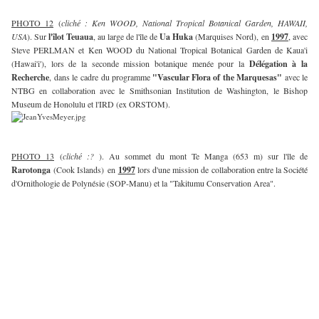
PHOTO 12
(
cliché : Ken WOOD, National Tropical Botanical Garden, HAWAII,
USA
). Sur
l'îlot Teuaua
, au large de l'île de
Ua Huka
(Marquises Nord), en
1997
, avec
Steve PERLMAN et Ken WOOD du National Tropical Botanical Garden de Kaua'i
(Hawai'i'), lors de la seconde mission botanique menée pour la
Délégation à la
Recherche
, dans le cadre du programme
"Vascular Flora of the Marquesas"
avec le
NTBG en collaboration avec le Smithsonian Institution de Washington, le Bishop
Museum de Honolulu et l'IRD (ex ORSTOM).
PHOTO 13
(
cliché :?
). Au sommet du mont Te Manga (653 m) sur l'île de
Rarotonga
(Cook Islands) en
1997
lors d'une mission de collaboration entre la Société
d'Ornithologie de Polynésie (SOP-Manu) et la "Takitumu Conservation Area".