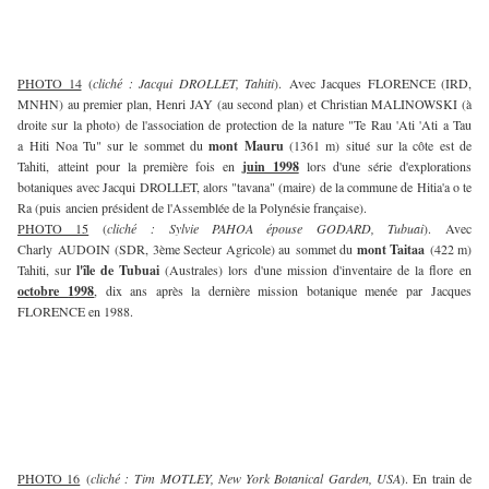
PHOTO 14
(
cliché :
Jacqui DROLLET, Tahiti
). Avec Jacques FLORENCE (IRD,
MNHN) au premier plan, Henri JAY (au second plan) et Christian MALINOWSKI (à
droite sur la photo) de l'association de protection de la nature "Te Rau 'Ati 'Ati a Tau
a Hiti Noa Tu" sur le sommet du
mont Mauru
(1361 m) situé sur la côte est de
Tahiti, atteint pour la première fois en
juin 1998
lors d'une série d'explorations
botaniques avec Jacqui DROLLET, alors "tavana" (maire) de la commune de Hitia'a o te
Ra (puis ancien président de l'Assemblée de la Polynésie française).
PHOTO 15
(
cliché :
Sylvie PAHOA épouse GODARD, Tubuai
). Avec
Charly AUDOIN (SDR, 3ème Secteur Agricole) au sommet du
mont Taitaa
(422 m)
Tahiti, sur
l'île de Tubuai
(Australes) lors d'une mission d'inventaire de la flore en
octobre
1
998
, dix ans après la dernière mission botanique menée par Jacques
FLORENCE en 1988.
PHOTO 16
(
cliché :
Tim MOTLEY, New York Botanical Garden, USA
). En train de